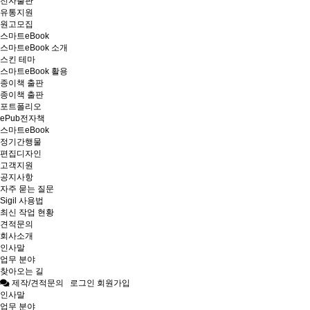
전자출판
유통지원
원고모집
스마트eBook
스마트eBook 소개
스킨 테마
스마트eBook 활용
종이책 출판
종이책 출판
포트폴리오
ePub전자책
스마트eBook
정기간행물
편집디자인
고객지원
공지사항
자주 묻는 질문
Sigil 사용법
최신 작업 현황
견적문의
회사소개
인사말
업무 분야
찾아오는 길
제작/견적문의
로그인
회원가입
인사말
업무 분야