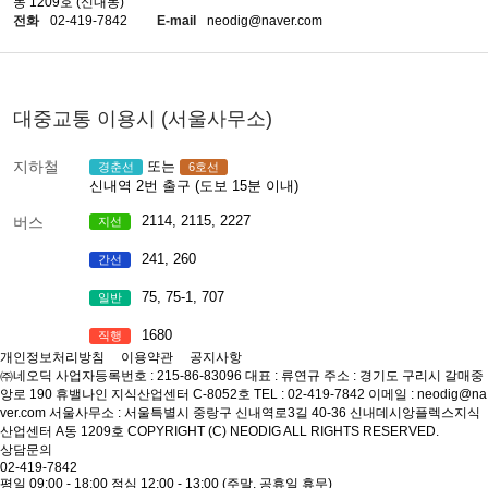
동 1209호 (신내동)
전화
02-419-7842
E-mail
neodig@naver.com
대중교통 이용시 (서울사무소)
지하철
또는
경춘선
6호선
신내역 2번 출구 (도보 15분 이내)
2114, 2115, 2227
버스
지선
241, 260
간선
75, 75-1, 707
일반
1680
직행
개인정보처리방침
이용약관
공지사항
㈜네오딕
사업자등록번호 : 215-86-83096
대표 : 류연규
주소 : 경기도 구리시 갈매중
앙로 190 휴밸나인 지식산업센터 C-8052호
TEL : 02-419-7842
이메일 : neodig@na
ver.com
서울사무소 : 서울특별시 중랑구 신내역로3길 40-36 신내데시앙플렉스지식
산업센터 A동 1209호
COPYRIGHT (C) NEODIG ALL RIGHTS RESERVED.
상담문의
02-419-7842
평일 09:00 - 18:00
점심 12:00 - 13:00
(주말, 공휴일 휴무)