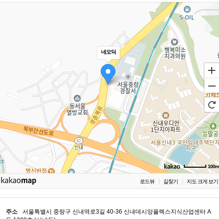
네오딕
100m
로드뷰
길찾기
지도 크게 보기
주소
서울특별시 중랑구 신내역로3길 40-36 신내데시앙플렉스지식산업센터 A