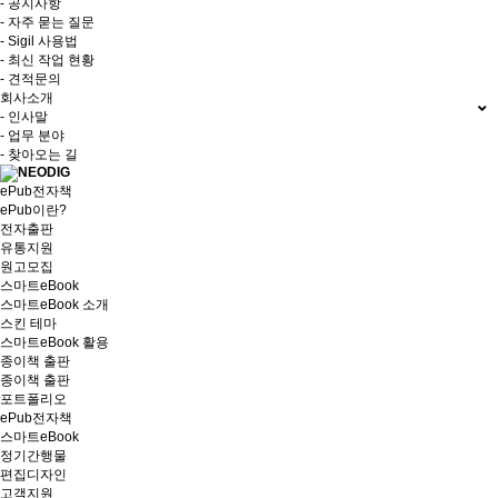
- 공지사항
- 자주 묻는 질문
- Sigil 사용법
- 최신 작업 현황
- 견적문의
회사소개
- 인사말
- 업무 분야
- 찾아오는 길
ePub전자책
ePub이란?
전자출판
유통지원
원고모집
스마트eBook
스마트eBook 소개
스킨 테마
스마트eBook 활용
종이책 출판
종이책 출판
포트폴리오
ePub전자책
스마트eBook
정기간행물
편집디자인
고객지원