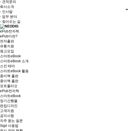
- 견적문의
회사소개
- 인사말
- 업무 분야
- 찾아오는 길
ePub전자책
ePub이란?
전자출판
유통지원
원고모집
스마트eBook
스마트eBook 소개
스킨 테마
스마트eBook 활용
종이책 출판
종이책 출판
포트폴리오
ePub전자책
스마트eBook
정기간행물
편집디자인
고객지원
공지사항
자주 묻는 질문
Sigil 사용법
최신 작업 현황