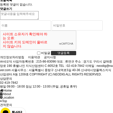
댓글목록
등록된 댓글이 없습니다.
댓글쓰기
비밀글
댓글등록
개인정보처리방침
이용약관
공지사항
㈜네오딕
사업자등록번호 : 215-86-83096
대표 : 류연규
주소 : 경기도 구리시 갈매중
앙로 190 휴밸나인 지식산업센터 C-8052호
TEL : 02-419-7842
이메일 : neodig@na
ver.com
서울사무소 : 서울특별시 중랑구 신내역로3길 40-36 신내데시앙플렉스지식
산업센터 A동 1209호
COPYRIGHT (C) NEODIG ALL RIGHTS RESERVED.
상담문의
02-419-7842
평일 09:00 - 18:00
점심 12:00 - 13:00
(주말, 공휴일 휴무)
Home
About
Location
Top
견적문의