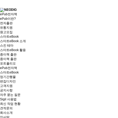
ePub전자책
ePub이란?
전자출판
유통지원
원고모집
스마트eBook
스마트eBook 소개
스킨 테마
스마트eBook 활용
종이책 출판
종이책 출판
포트폴리오
ePub전자책
스마트eBook
정기간행물
편집디자인
고객지원
공지사항
자주 묻는 질문
Sigil 사용법
최신 작업 현황
견적문의
회사소개
인사말