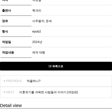
저자
박경일
출판사
북크리
장르
사주팔자, 운세
형식
epub2
작업일
2024년
작업내용
제작 대행
목록으로
PREVIOUS
억울하니?
NEXT
이혼위기를 극복한 사람들의 이야기 [개정판]
Detail view