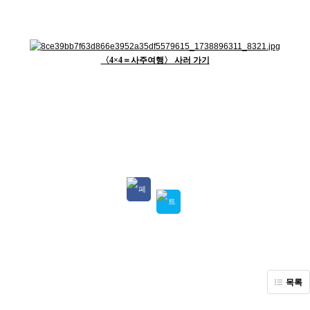
〈4×4＝사주여행〉 사러 가기
목록