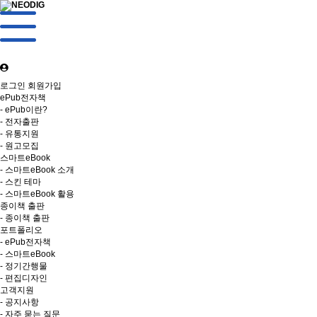
로그인
회원가입
ePub전자책
- ePub이란?
- 전자출판
- 유통지원
- 원고모집
스마트eBook
- 스마트eBook 소개
- 스킨 테마
- 스마트eBook 활용
종이책 출판
- 종이책 출판
포트폴리오
- ePub전자책
- 스마트eBook
- 정기간행물
- 편집디자인
고객지원
- 공지사항
- 자주 묻는 질문