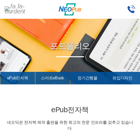
포트폴리오
ePub전자책
스마트eBook
정기간행물
편집디자인
ePub전자책
네오딕은 전자책 제작 출판을 위한 최고의 전문 인프라를 갖추고 있습니
다.